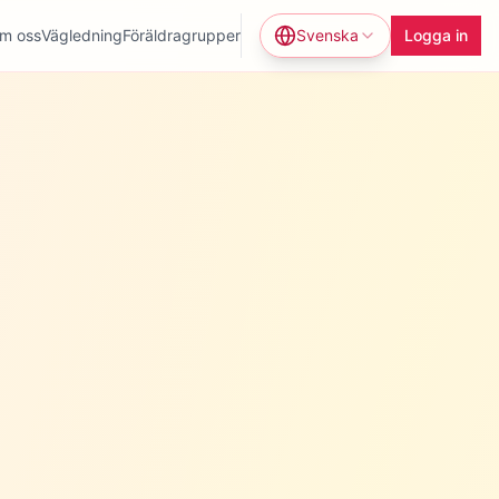
m oss
Vägledning
Föräldragrupper
Svenska
Logga in